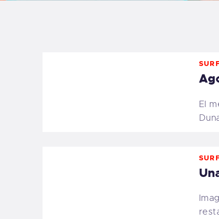
B
F
SURF
C
Ago
El m
Duna
T
S
SURF
Una
W
Imag
P
rest