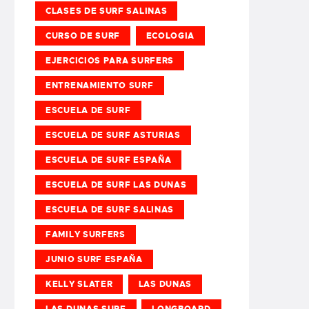
CLASES DE SURF SALINAS
CURSO DE SURF
ECOLOGIA
EJERCICIOS PARA SURFERS
ENTRENAMIENTO SURF
ESCUELA DE SURF
ESCUELA DE SURF ASTURIAS
ESCUELA DE SURF ESPAÑA
ESCUELA DE SURF LAS DUNAS
ESCUELA DE SURF SALINAS
FAMILY SURFERS
JUNIO SURF ESPAÑA
KELLY SLATER
LAS DUNAS
LAS DUNAS SURF
LONGBOARD