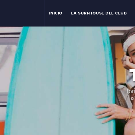
I
INICIO
LA SURFHOUSE DEL CLUB
T
L
C
S
C
Ho
E
A