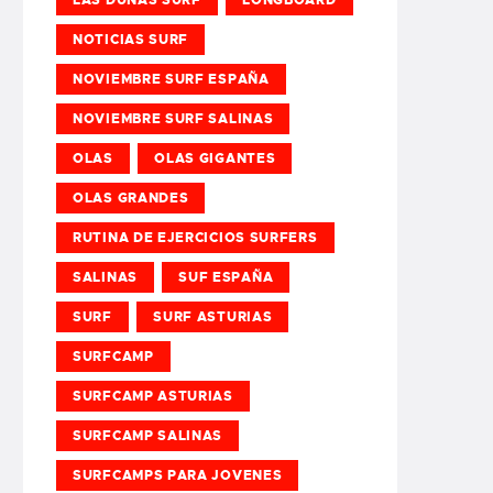
NOTICIAS SURF
NOVIEMBRE SURF ESPAÑA
NOVIEMBRE SURF SALINAS
OLAS
OLAS GIGANTES
OLAS GRANDES
RUTINA DE EJERCICIOS SURFERS
SALINAS
SUF ESPAÑA
SURF
SURF ASTURIAS
SURFCAMP
SURFCAMP ASTURIAS
SURFCAMP SALINAS
SURFCAMPS PARA JOVENES