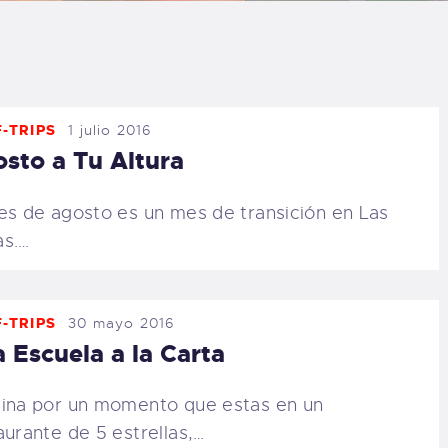
LOG
AQ
-TRIPS
1 julio 2016
ONTACTO
sto a Tu Altura
CARRITO
es de agosto es un mes de transición en Las
s.…
IENDA FAMILY
URFERS
-TRIPS
30 mayo 2016
 Escuela a la Carta
EBCAM SALINAS
ina por un momento que estas en un
EDIDOS
aurante de 5 estrellas,…