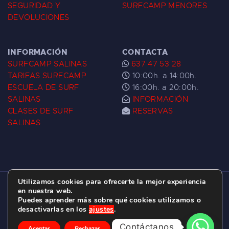
SEGURIDAD Y
SURFCAMP MENORES
DEVOLUCIONES
INFORMACIÓN
CONTACTA
SURFCAMP SALINAS
637 47 53 28
TARIFAS SURFCAMP
10:00h. a 14:00h.
ESCUELA DE SURF
16:00h. a 20:00h.
SALINAS
INFORMACIÓN
CLASES DE SURF
RESERVAS
SALINAS
Utilizamos cookies para ofrecerte la mejor experiencia
ESCUELA DE SURF LAS DUNAS ©
2026.
en nuestra web.
Puedes aprender más sobre qué cookies utilizamos o
C/ BERNARDO ÁLVAREZ GALAN 1, SALINAS
desactivarlas en los
ajustes
.
(ASTURIAS)
Contáctanos
Aceptar
Rechazar
Ajustes