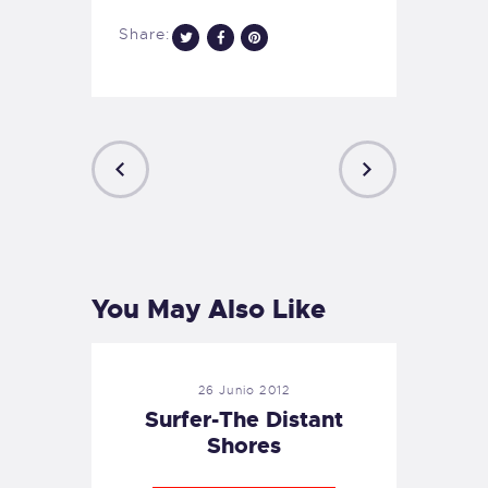
Share:
PREVIOUS
NEXT
POST
POST
You May Also Like
26 Junio 2012
Surfer-The Distant
Shores