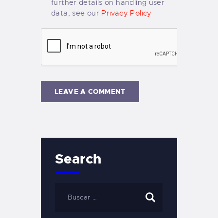
further details on handling user
data, see our
Privacy Policy
Search