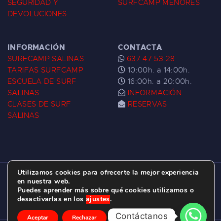
SEGURIDAD Y
SURFCAMP MENORES
DEVOLUCIONES
INFORMACIÓN
CONTACTA
SURFCAMP SALINAS
637 47 53 28
TARIFAS SURFCAMP
10:00h. a 14:00h.
ESCUELA DE SURF
16:00h. a 20:00h.
SALINAS
INFORMACIÓN
CLASES DE SURF
RESERVAS
SALINAS
Utilizamos cookies para ofrecerte la mejor experiencia
ESCUELA DE SURF LAS DUNAS ©
2026.
en nuestra web.
Puedes aprender más sobre qué cookies utilizamos o
C/ BERNARDO ÁLVAREZ GALAN 1, SALINAS
desactivarlas en los
ajustes
.
(ASTURIAS)
Contáctanos
Aceptar
Rechazar
Ajustes