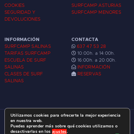
COOKIES
SURFCAMP ASTURIAS
SEGURIDAD Y
SURFCAMP MENORES
DEVOLUCIONES
INFORMACIÓN
CONTACTA
SURFCAMP SALINAS
637 47 53 28
TARIFAS SURFCAMP
10:00h. a 14:00h.
ESCUELA DE SURF
16:00h. a 20:00h.
SALINAS
INFORMACIÓN
CLASES DE SURF
RESERVAS
SALINAS
Utilizamos cookies para ofrecerte la mejor experiencia
ESCUELA DE SURF LAS DUNAS ©
2026.
en nuestra web.
Puedes aprender más sobre qué cookies utilizamos o
C/ BERNARDO ÁLVAREZ GALAN 1, SALINAS
desactivarlas en los
ajustes
.
(ASTURIAS)