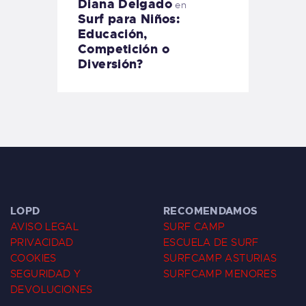
Diana Delgado
en
Surf para Niños:
Educación,
Competición o
Diversión?
LOPD
RECOMENDAMOS
AVISO LEGAL
SURF CAMP
PRIVACIDAD
ESCUELA DE SURF
COOKIES
SURFCAMP ASTURIAS
SEGURIDAD Y
SURFCAMP MENORES
DEVOLUCIONES