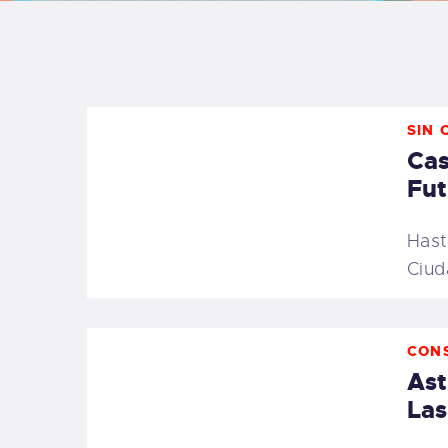
B
F
SIN 
C
Cas
Fut
Hast
T
Ciud
S
CON
W
Ast
Las
P