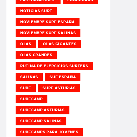
NOTICIAS SURF
NOVIEMBRE SURF ESPAÑA
NOVIEMBRE SURF SALINAS
OLAS
OLAS GIGANTES
OLAS GRANDES
RUTINA DE EJERCICIOS SURFERS
SALINAS
SUF ESPAÑA
SURF
SURF ASTURIAS
SURFCAMP
SURFCAMP ASTURIAS
SURFCAMP SALINAS
SURFCAMPS PARA JOVENES