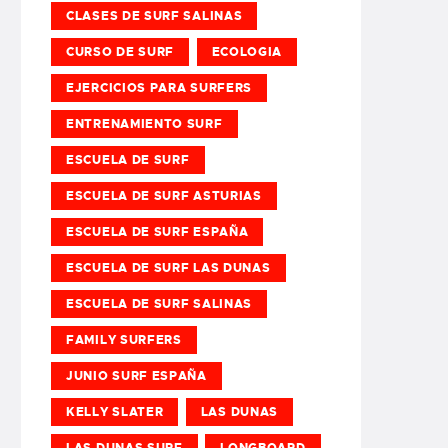
CLASES DE SURF SALINAS
CURSO DE SURF
ECOLOGIA
EJERCICIOS PARA SURFERS
ENTRENAMIENTO SURF
ESCUELA DE SURF
ESCUELA DE SURF ASTURIAS
ESCUELA DE SURF ESPAÑA
ESCUELA DE SURF LAS DUNAS
ESCUELA DE SURF SALINAS
FAMILY SURFERS
JUNIO SURF ESPAÑA
KELLY SLATER
LAS DUNAS
LAS DUNAS SURF
LONGBOARD