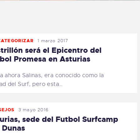
LOG
AQ
CATEGORIZAR
1 marzo 2017
ONTACTO
trillón será el Epicentro del
bol Promesa en Asturias
CARRITO
a ahora Salinas, era conocido como la
IENDA FAMILY
ad del Surf, pero esta…
URFERS
SEJOS
3 mayo 2016
EBCAM SALINAS
urias, sede del Futbol Surfcamp
 Dunas
EDIDOS