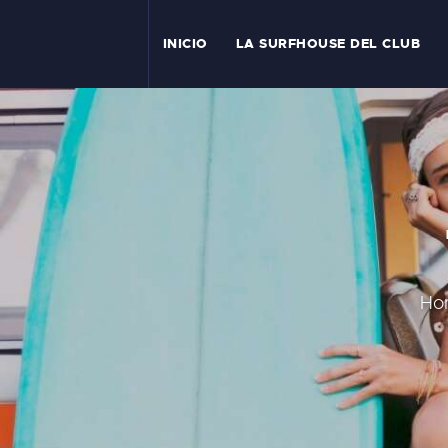
I
INICIO
LA SURFHOUSE DEL CLUB
T
L
C
S
C
Ho
E
A