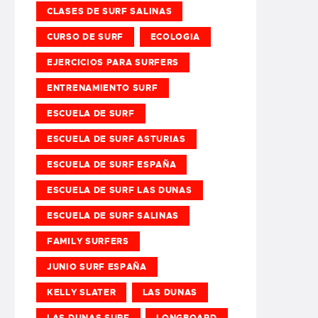
CLASES DE SURF SALINAS
CURSO DE SURF
ECOLOGIA
EJERCICIOS PARA SURFERS
ENTRENAMIENTO SURF
ESCUELA DE SURF
ESCUELA DE SURF ASTURIAS
ESCUELA DE SURF ESPAÑA
ESCUELA DE SURF LAS DUNAS
ESCUELA DE SURF SALINAS
FAMILY SURFERS
JUNIO SURF ESPAÑA
KELLY SLATER
LAS DUNAS
LAS DUNAS SURF
LONGBOARD