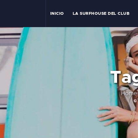
I
INICIO
LA SURFHOUSE DEL CLUB
T
L
C
Tag
S
C
Home
E
A