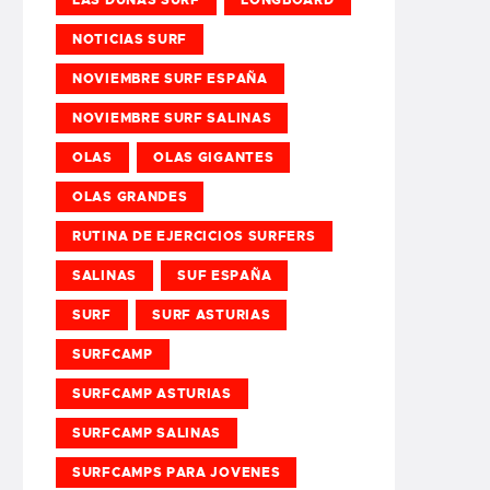
NOTICIAS SURF
NOVIEMBRE SURF ESPAÑA
NOVIEMBRE SURF SALINAS
OLAS
OLAS GIGANTES
OLAS GRANDES
RUTINA DE EJERCICIOS SURFERS
SALINAS
SUF ESPAÑA
SURF
SURF ASTURIAS
SURFCAMP
SURFCAMP ASTURIAS
SURFCAMP SALINAS
SURFCAMPS PARA JOVENES