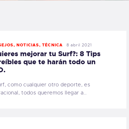
LOG
AQ
ONTACTO
SEJOS
,
NOTICIAS
,
TÉCNICA
8 abril 2021
ieres mejorar tu Surf?: 8 Tips
CARRITO
reíbles que te harán todo un
O.
IENDA FAMILY
urf, como cualquier otro deporte, es
URFERS
racional, todos queremos llegar a…
EBCAM SALINAS
EDIDOS