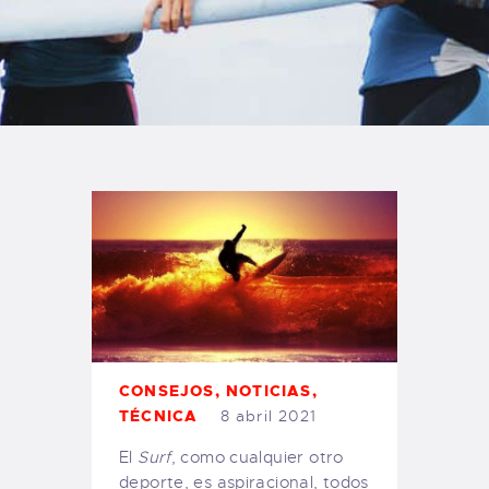
TIENDA FAMILY SURFERS
WEBCAM SALINAS
PEDIDOS
CONSEJOS
,
NOTICIAS
,
TÉCNICA
8 abril 2021
El
Surf
, como cualquier otro
deporte, es aspiracional, todos