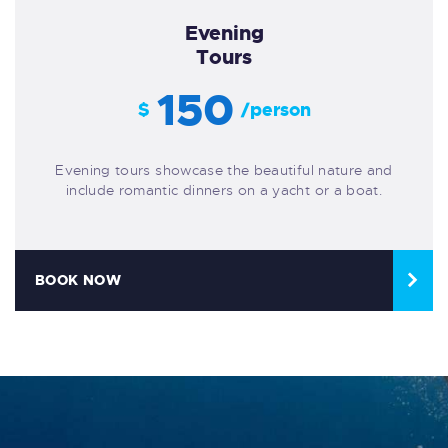
Evening
Tours
150
$
/person
Evening tours showcase the beautiful nature and
include romantic dinners on a yacht or a boat.
BOOK NOW