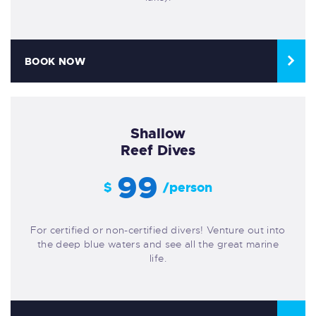
BOOK NOW
Shallow
Reef Dives
99
$
/person
For certified or non-certified divers! Venture out into
the deep blue waters and see all the great marine
life.