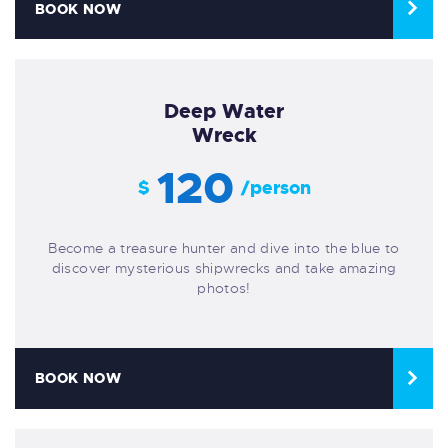
BOOK NOW
Deep Water
Wreck
120
$
/person
Become a treasure hunter and dive into the blue to
discover mysterious shipwrecks and take amazing
photos!
BOOK NOW