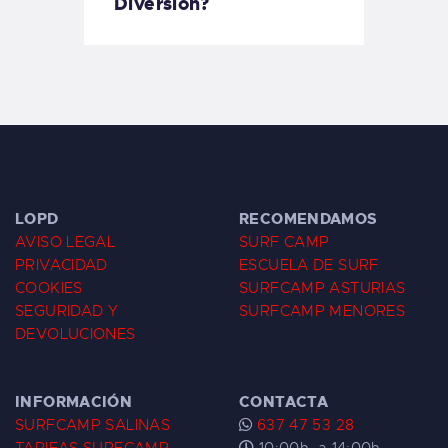
Diversión?
LOPD
RECOMENDAMOS
AVISO LEGAL
SURF CAMP
PRIVACIDAD
ESCUELA DE SURF
COOKIES
SURFCAMP ASTURIAS
SEGURIDAD Y
SURFCAMP MENORES
DEVOLUCIONES
INFORMACIÓN
CONTACTA
SURFCAMP SALINAS
637 47 53 28
TARIFAS SURFCAMP
10:00h. a 14:00h.