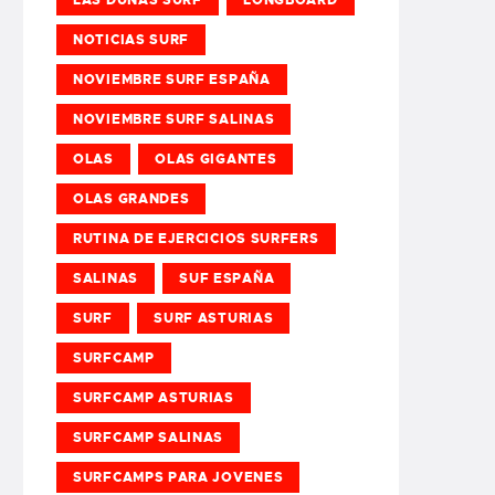
NOTICIAS SURF
NOVIEMBRE SURF ESPAÑA
NOVIEMBRE SURF SALINAS
OLAS
OLAS GIGANTES
OLAS GRANDES
RUTINA DE EJERCICIOS SURFERS
SALINAS
SUF ESPAÑA
SURF
SURF ASTURIAS
SURFCAMP
SURFCAMP ASTURIAS
SURFCAMP SALINAS
SURFCAMPS PARA JOVENES