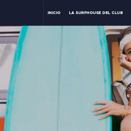
I
INICIO
LA SURFHOUSE DEL CLUB
T
L
C
S
C
Ho
E
A