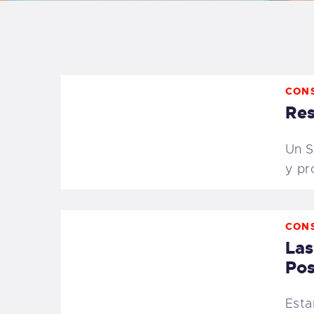
B
F
CON
C
Res
Un S
y pr
T
S
CON
Las
W
Pos
P
Esta