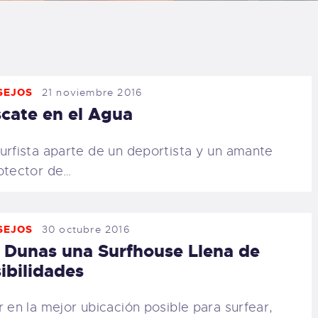
LOG
AQ
SEJOS
21 noviembre 2016
ONTACTO
cate en el Agua
CARRITO
urfista aparte de un deportista y un amante
otector de…
IENDA FAMILY
URFERS
SEJOS
30 octubre 2016
 Dunas una Surfhouse Llena de
EBCAM SALINAS
ibilidades
EDIDOS
r en la mejor ubicación posible para surfear,