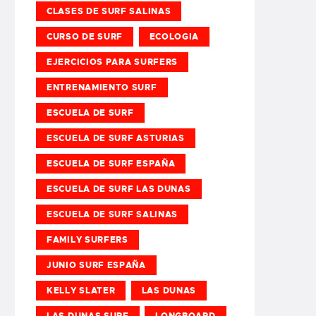
CLASES DE SURF SALINAS
CURSO DE SURF
ECOLOGIA
EJERCICIOS PARA SURFERS
ENTRENAMIENTO SURF
ESCUELA DE SURF
ESCUELA DE SURF ASTURIAS
ESCUELA DE SURF ESPAÑA
ESCUELA DE SURF LAS DUNAS
ESCUELA DE SURF SALINAS
FAMILY SURFERS
JUNIO SURF ESPAÑA
KELLY SLATER
LAS DUNAS
LAS DUNAS SURF
LONGBOARD