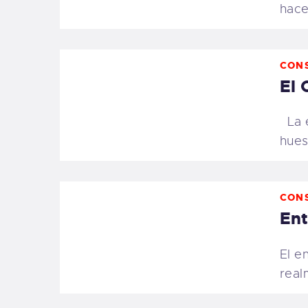
hac
CON
El 
La e
hues
CON
Ent
El e
real