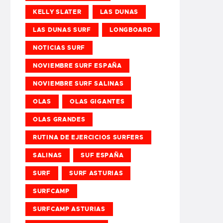
KELLY SLATER
LAS DUNAS
LAS DUNAS SURF
LONGBOARD
NOTICIAS SURF
NOVIEMBRE SURF ESPAÑA
NOVIEMBRE SURF SALINAS
OLAS
OLAS GIGANTES
OLAS GRANDES
RUTINA DE EJERCICIOS SURFERS
SALINAS
SUF ESPAÑA
SURF
SURF ASTURIAS
SURFCAMP
SURFCAMP ASTURIAS