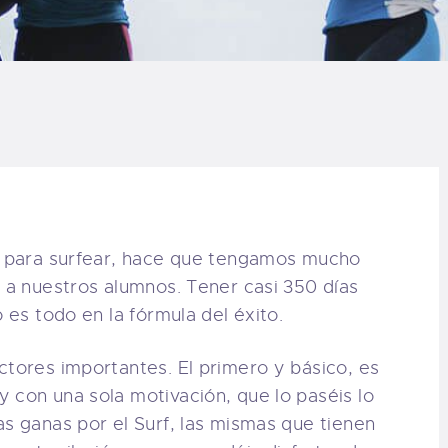
LOG
AQ
ONTACTO
CARRITO
IENDA FAMILY
le para surfear, hace que tengamos mucho
d a nuestros alumnos. Tener casi 350 días
URFERS
 es todo en la fórmula del éxito.
EBCAM SALINAS
ctores importantes. El primero y básico, es
 con una sola motivación, que lo paséis lo
EDIDOS
as ganas por el Surf, las mismas que tienen