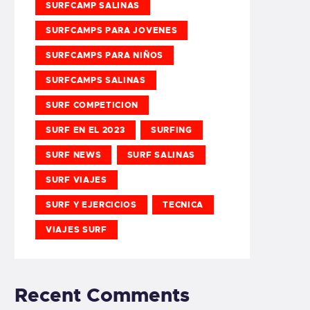
SURFCAMP SALINAS
SURFCAMPS PARA JOVENES
SURFCAMPS PARA NIÑOS
SURFCAMPS SALINAS
SURF COMPETICION
SURF EN EL 2023
SURFING
SURF NEWS
SURF SALINAS
SURF VIAJES
SURF Y EJERCICIOS
TECNICA
VIAJES SURF
Recent Comments