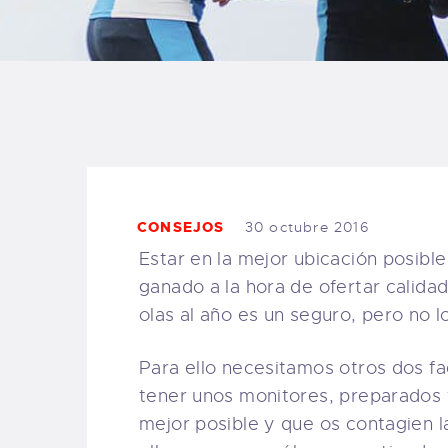
B
F
C
CONSEJOS
30 octubre 2016
T
Estar en la mejor ubicación posib
ganado a la hora de ofertar calida
S
olas al año es un seguro, pero no lo
W
Para ello necesitamos otros dos fa
tener unos monitores, preparados y
P
mejor posible y que os contagien l