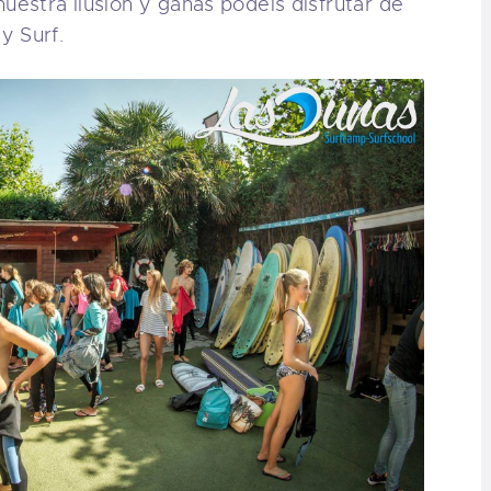
uestra ilusión y ganas podéis disfrutar de
y Surf.