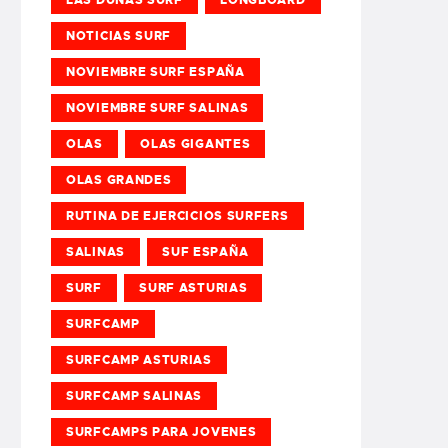
NOTICIAS SURF
NOVIEMBRE SURF ESPAÑA
NOVIEMBRE SURF SALINAS
OLAS
OLAS GIGANTES
OLAS GRANDES
RUTINA DE EJERCICIOS SURFERS
SALINAS
SUF ESPAÑA
SURF
SURF ASTURIAS
SURFCAMP
SURFCAMP ASTURIAS
SURFCAMP SALINAS
SURFCAMPS PARA JOVENES