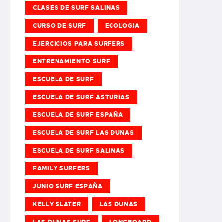
CLASES DE SURF SALINAS
CURSO DE SURF
ECOLOGIA
EJERCICIOS PARA SURFERS
ENTRENAMIENTO SURF
ESCUELA DE SURF
ESCUELA DE SURF ASTURIAS
ESCUELA DE SURF ESPAÑA
ESCUELA DE SURF LAS DUNAS
ESCUELA DE SURF SALINAS
FAMILY SURFERS
JUNIO SURF ESPAÑA
KELLY SLATER
LAS DUNAS
LAS DUNAS SURF
LONGBOARD