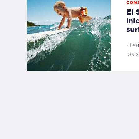
CON
El 
ini
sur
El s
los 