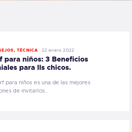
LOG
AQ
ONTACTO
SEJOS
,
TÉCNICA
22 enero 2022
f para niños: 3 Beneficios
CARRITO
iales para lls chicos.
IENDA FAMILY
urf para niños es una de las mejores
ones de invitarlos…
URFERS
EBCAM SALINAS
EDIDOS