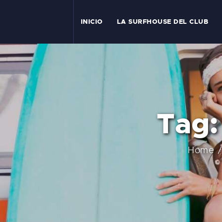
I
INICIO
LA SURFHOUSE DEL CLUB
T
L
C
Tag:
S
C
Home
E
A