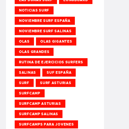
NOTICIAS SURF
NOVIEMBRE SURF ESPAÑA
NOVIEMBRE SURF SALINAS
OLAS
OLAS GIGANTES
OLAS GRANDES
RUTINA DE EJERCICIOS SURFERS
SALINAS
SUF ESPAÑA
SURF
SURF ASTURIAS
SURFCAMP
SURFCAMP ASTURIAS
SURFCAMP SALINAS
SURFCAMPS PARA JOVENES