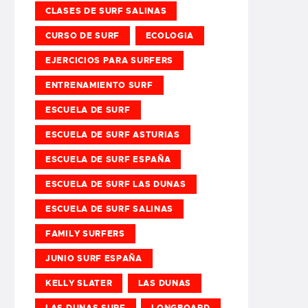
CLASES DE SURF SALINAS
CURSO DE SURF
ECOLOGIA
EJERCICIOS PARA SURFERS
ENTRENAMIENTO SURF
ESCUELA DE SURF
ESCUELA DE SURF ASTURIAS
ESCUELA DE SURF ESPAÑA
ESCUELA DE SURF LAS DUNAS
ESCUELA DE SURF SALINAS
FAMILY SURFERS
JUNIO SURF ESPAÑA
KELLY SLATER
LAS DUNAS
LAS DUNAS SURF
LONGBOARD