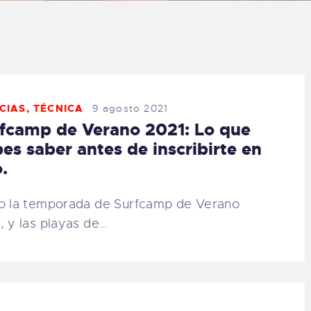
LOG
AQ
ONTACTO
CIAS
,
TÉCNICA
9 agosto 2021
fcamp de Verano 2021: Lo que
CARRITO
es saber antes de inscribirte en
.
IENDA FAMILY
o la temporada de Surfcamp de Verano
URFERS
, y las playas de…
EBCAM SALINAS
EDIDOS