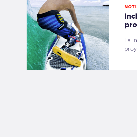
NOTI
Inc
pro
La i
pro