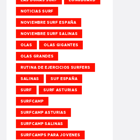
NOTICIAS SURF
NOVIEMBRE SURF ESPAÑA
NOVIEMBRE SURF SALINAS
OLAS
OLAS GIGANTES
OLAS GRANDES
RUTINA DE EJERCICIOS SURFERS
SALINAS
SUF ESPAÑA
SURF
SURF ASTURIAS
SURFCAMP
SURFCAMP ASTURIAS
SURFCAMP SALINAS
SURFCAMPS PARA JOVENES