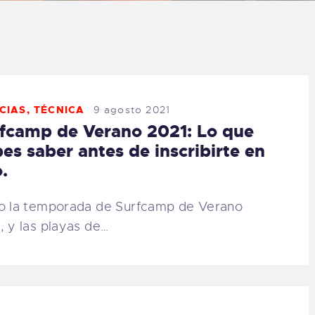
LOG
AQ
ONTACTO
CIAS
,
TÉCNICA
9 agosto 2021
fcamp de Verano 2021: Lo que
CARRITO
es saber antes de inscribirte en
.
IENDA FAMILY
o la temporada de Surfcamp de Verano
URFERS
, y las playas de…
EBCAM SALINAS
EDIDOS