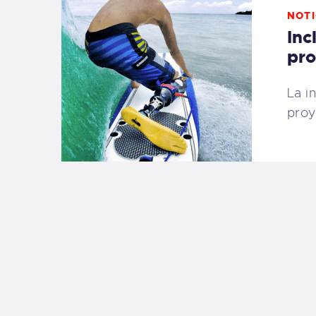
NOTI
Inc
pro
La i
pro