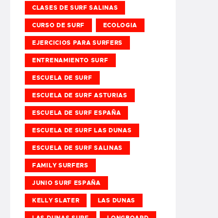
CLASES DE SURF SALINAS
CURSO DE SURF
ECOLOGIA
EJERCICIOS PARA SURFERS
ENTRENAMIENTO SURF
ESCUELA DE SURF
ESCUELA DE SURF ASTURIAS
ESCUELA DE SURF ESPAÑA
ESCUELA DE SURF LAS DUNAS
ESCUELA DE SURF SALINAS
FAMILY SURFERS
JUNIO SURF ESPAÑA
KELLY SLATER
LAS DUNAS
LAS DUNAS SURF
LONGBOARD