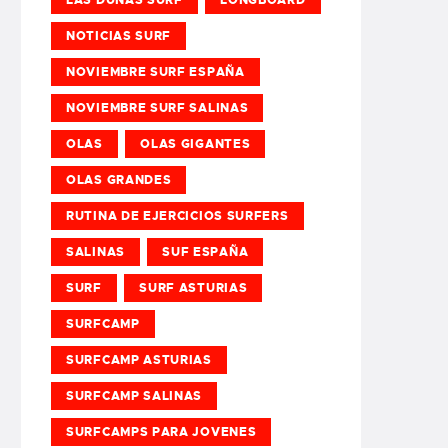
NOTICIAS SURF
NOVIEMBRE SURF ESPAÑA
NOVIEMBRE SURF SALINAS
OLAS
OLAS GIGANTES
OLAS GRANDES
RUTINA DE EJERCICIOS SURFERS
SALINAS
SUF ESPAÑA
SURF
SURF ASTURIAS
SURFCAMP
SURFCAMP ASTURIAS
SURFCAMP SALINAS
SURFCAMPS PARA JOVENES