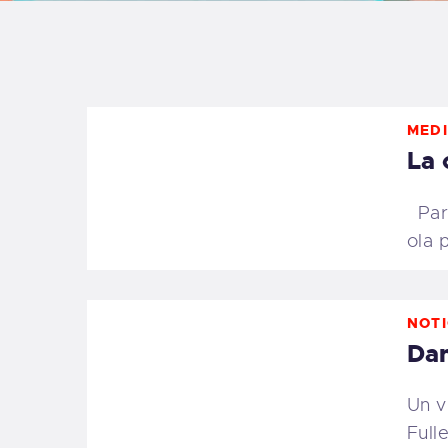
B
F
MEDI
C
La 
Para
ola 
T
S
NOTI
Dan
W
Un v
P
Full