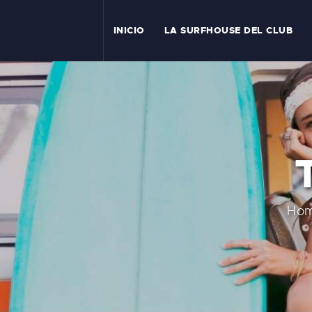
I
INICIO
LA SURFHOUSE DEL CLUB
T
L
C
S
C
Ho
E
A