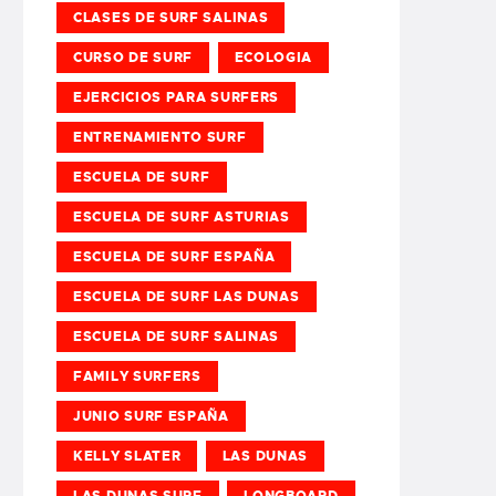
CLASES DE SURF SALINAS
CURSO DE SURF
ECOLOGIA
EJERCICIOS PARA SURFERS
ENTRENAMIENTO SURF
ESCUELA DE SURF
ESCUELA DE SURF ASTURIAS
ESCUELA DE SURF ESPAÑA
ESCUELA DE SURF LAS DUNAS
ESCUELA DE SURF SALINAS
FAMILY SURFERS
JUNIO SURF ESPAÑA
KELLY SLATER
LAS DUNAS
LAS DUNAS SURF
LONGBOARD