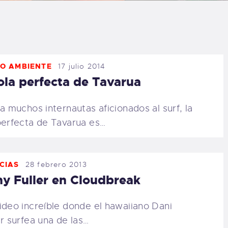
LOG
AQ
O AMBIENTE
17 julio 2014
ONTACTO
ola perfecta de Tavarua
CARRITO
 muchos internautas aficionados al surf, la
perfecta de Tavarua es…
IENDA FAMILY
URFERS
CIAS
28 febrero 2013
y Fuller en Cloudbreak
EBCAM SALINAS
ideo increíble donde el hawaiiano Dani
EDIDOS
er surfea una de las…