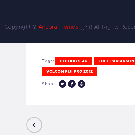
Copyright ©
AncoraThemes
{{Y}}.All Rights Rese
Tags:
CLOUDBREAK
JOEL PARKINSON
VOLCOM FIJI PRO 2012
Share:
PREVIOUS
POST