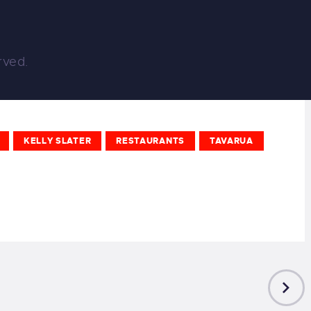
rved.
KELLY SLATER
RESTAURANTS
TAVARUA
NEXT
POST