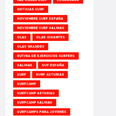
NOTICIAS SURF
NOVIEMBRE SURF ESPAÑA
NOVIEMBRE SURF SALINAS
OLAS
OLAS GIGANTES
OLAS GRANDES
RUTINA DE EJERCICIOS SURFERS
SALINAS
SUF ESPAÑA
SURF
SURF ASTURIAS
SURFCAMP
SURFCAMP ASTURIAS
SURFCAMP SALINAS
SURFCAMPS PARA JOVENES