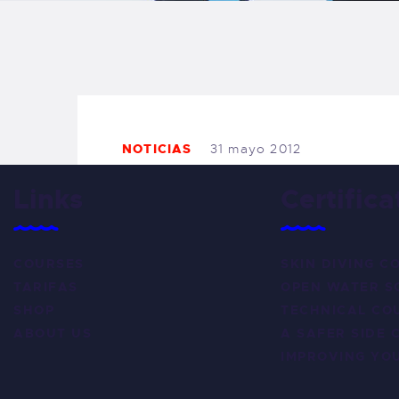
B
F
C
NOTICIAS
31 mayo 2012
Links
Certifica
T
COURSES
SKIN DIVING C
S
TARIFAS
OPEN WATER S
SHOP
TECHNICAL CO
W
ABOUT US
A SAFER SIDE 
IMPROVING YOU
P