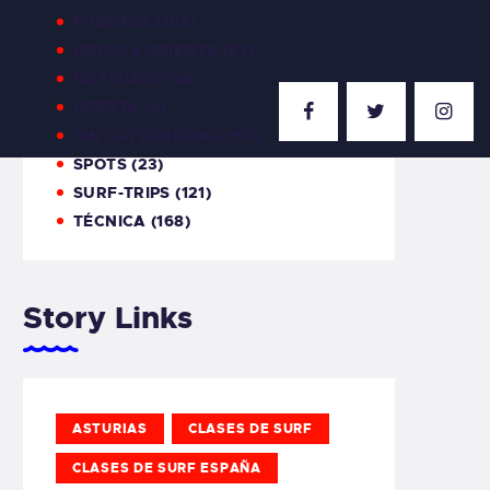
EVENTOS
(163)
MEDIO AMBIENTE
(83)
NOTICIAS
(746)
OFERTA
(4)
SIN CATEGORIZAR
(60)
SPOTS
(23)
SURF-TRIPS
(121)
TÉCNICA
(168)
Story Links
ASTURIAS
CLASES DE SURF
CLASES DE SURF ESPAÑA