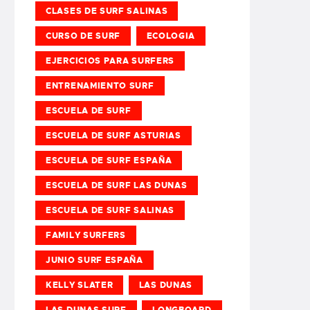
CLASES DE SURF SALINAS
CURSO DE SURF
ECOLOGIA
EJERCICIOS PARA SURFERS
ENTRENAMIENTO SURF
ESCUELA DE SURF
ESCUELA DE SURF ASTURIAS
ESCUELA DE SURF ESPAÑA
ESCUELA DE SURF LAS DUNAS
ESCUELA DE SURF SALINAS
FAMILY SURFERS
JUNIO SURF ESPAÑA
KELLY SLATER
LAS DUNAS
LAS DUNAS SURF
LONGBOARD