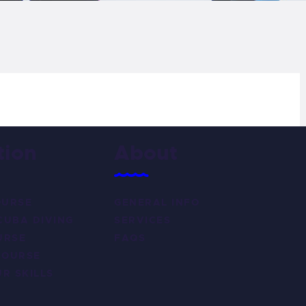
LOG
AQ
ONTACTO
CARRITO
tion
About
IENDA FAMILY
OURSE
GENERAL INFO
URFERS
CUBA DIVING
SERVICES
URSE
FAQS
EBCAM SALINAS
COURSE
R SKILLS
EDIDOS