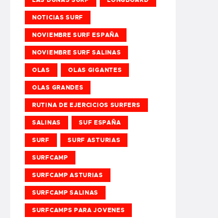
NOTICIAS SURF
NOVIEMBRE SURF ESPAÑA
NOVIEMBRE SURF SALINAS
OLAS
OLAS GIGANTES
OLAS GRANDES
RUTINA DE EJERCICIOS SURFERS
SALINAS
SUF ESPAÑA
SURF
SURF ASTURIAS
SURFCAMP
SURFCAMP ASTURIAS
SURFCAMP SALINAS
SURFCAMPS PARA JOVENES