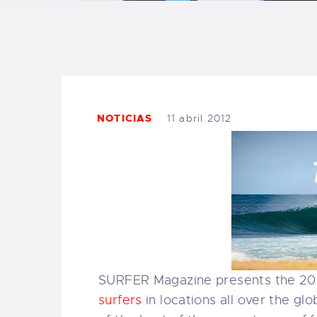
B
F
C
NOTICIAS
11 abril 2012
T
S
W
SURFER Magazine presents the 2
P
surfers
in locations all over the glo