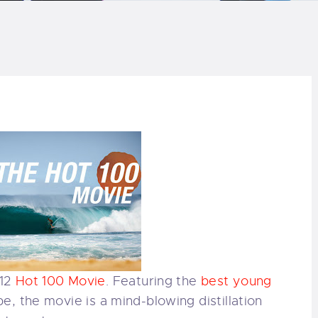
LOG
AQ
ONTACTO
CARRITO
IENDA FAMILY
URFERS
EBCAM SALINAS
012
Hot 100 Movie
. Featuring the
best young
EDIDOS
be, the movie is a mind-blowing distillation