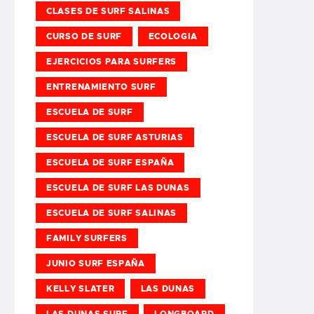
CLASES DE SURF SALINAS
CURSO DE SURF
ECOLOGIA
EJERCICIOS PARA SURFERS
ENTRENAMIENTO SURF
ESCUELA DE SURF
ESCUELA DE SURF ASTURIAS
ESCUELA DE SURF ESPAÑA
ESCUELA DE SURF LAS DUNAS
ESCUELA DE SURF SALINAS
FAMILY SURFERS
JUNIO SURF ESPAÑA
KELLY SLATER
LAS DUNAS
LAS DUNAS SURF
LONGBOARD