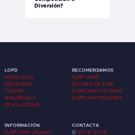
Diversión?
LOPD
RECOMENDAMOS
AVISO LEGAL
SURF CAMP
PRIVACIDAD
ESCUELA DE SURF
COOKIES
SURFCAMP ASTURIAS
SEGURIDAD Y
SURFCAMP MENORES
DEVOLUCIONES
INFORMACIÓN
CONTACTA
SURFCAMP SALINAS
637 47 53 28