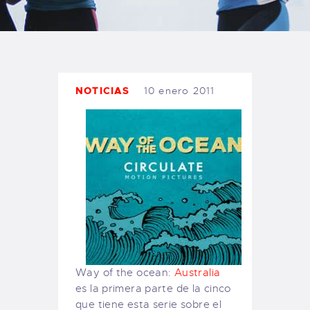
TIENDA FAMILY SURFERS
WEBCAM SALINAS
PEDIDOS
NOTICIAS
10 enero 2011
Way of the ocean:
Australia
es la primera parte de la cinco
que tiene esta serie sobre el