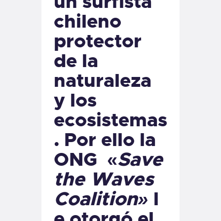
un surfista
chileno
protector
de la
naturaleza
y los
ecosistemas
. Por ello la
ONG «
Save
the Waves
Coalition»
l
e otorgó el