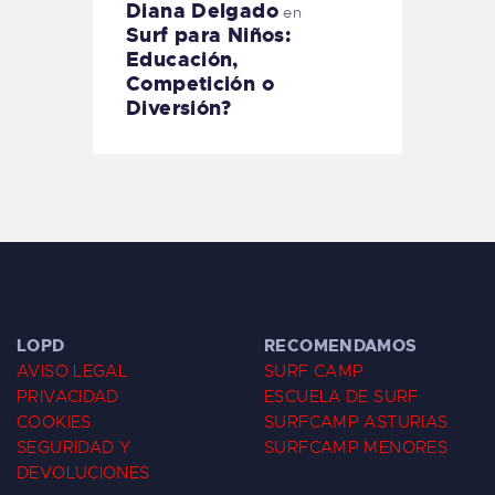
Diana Delgado
en
Surf para Niños:
Educación,
Competición o
Diversión?
LOPD
RECOMENDAMOS
AVISO LEGAL
SURF CAMP
PRIVACIDAD
ESCUELA DE SURF
COOKIES
SURFCAMP ASTURIAS
SEGURIDAD Y
SURFCAMP MENORES
DEVOLUCIONES