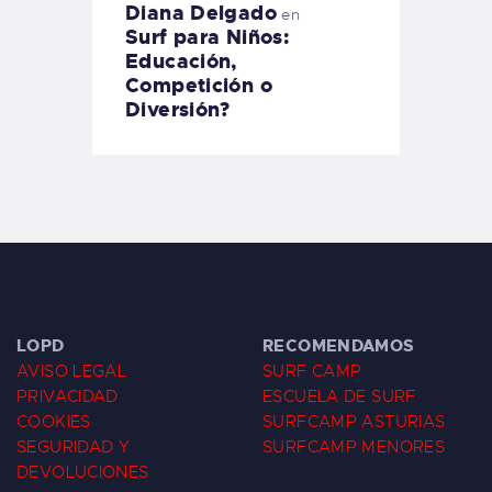
Diana Delgado
en
Surf para Niños:
Educación,
Competición o
Diversión?
LOPD
RECOMENDAMOS
AVISO LEGAL
SURF CAMP
PRIVACIDAD
ESCUELA DE SURF
COOKIES
SURFCAMP ASTURIAS
SEGURIDAD Y
SURFCAMP MENORES
DEVOLUCIONES