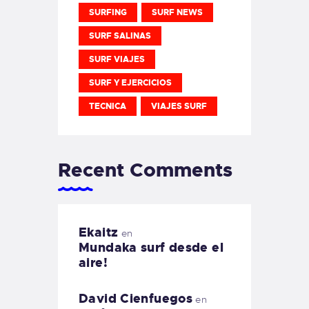
SURFING
SURF NEWS
SURF SALINAS
SURF VIAJES
SURF Y EJERCICIOS
TECNICA
VIAJES SURF
Recent Comments
Ekaitz
en
Mundaka surf desde el
aire!
David Cienfuegos
en