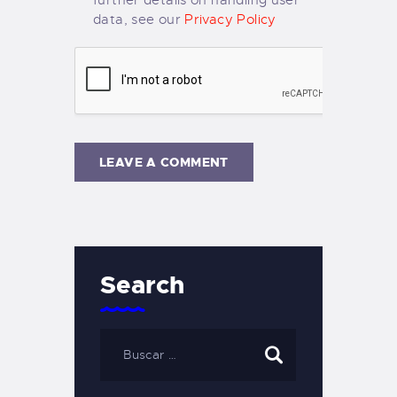
further details on handling user
data, see our
Privacy Policy
Search