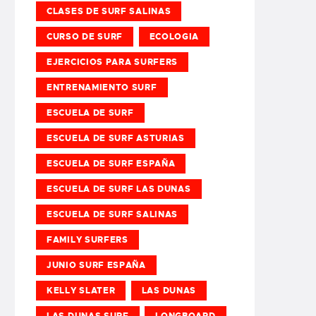
CLASES DE SURF SALINAS
CURSO DE SURF
ECOLOGIA
EJERCICIOS PARA SURFERS
ENTRENAMIENTO SURF
ESCUELA DE SURF
ESCUELA DE SURF ASTURIAS
ESCUELA DE SURF ESPAÑA
ESCUELA DE SURF LAS DUNAS
ESCUELA DE SURF SALINAS
FAMILY SURFERS
JUNIO SURF ESPAÑA
KELLY SLATER
LAS DUNAS
LAS DUNAS SURF
LONGBOARD