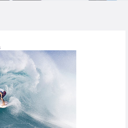
LOG
AQ
ONTACTO
4
CARRITO
IENDA FAMILY
URFERS
EBCAM SALINAS
EDIDOS