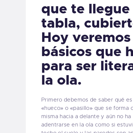
que te llegue 
tabla, cubiert
Hoy veremos 
básicos que h
para ser lite
la ola.
Primero debemos de saber qué es e
«hueco» o «pasillo» que se forma cu
misma hacia a delante y aún no ha 
adentrarse en la ola como si estuv