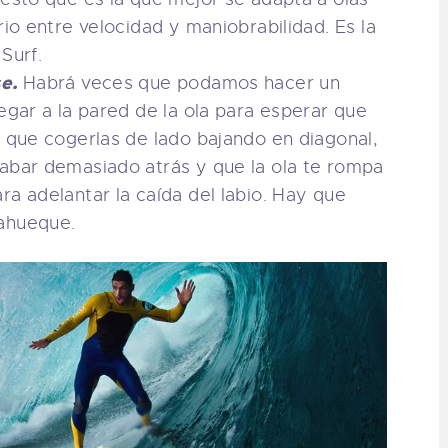
rio entre velocidad y maniobrabilidad. Es la
Surf.
e.
Habrá veces que podamos hacer un
egar a la pared de la ola para esperar que
á que cogerlas de lado bajando en diagonal,
cabar demasiado atrás y que la ola te rompa
ra adelantar la caída del labio. Hay que
 ahueque.