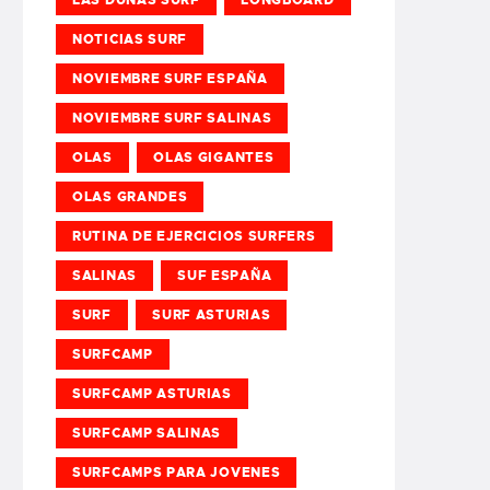
NOTICIAS SURF
NOVIEMBRE SURF ESPAÑA
NOVIEMBRE SURF SALINAS
OLAS
OLAS GIGANTES
OLAS GRANDES
RUTINA DE EJERCICIOS SURFERS
SALINAS
SUF ESPAÑA
SURF
SURF ASTURIAS
SURFCAMP
SURFCAMP ASTURIAS
SURFCAMP SALINAS
SURFCAMPS PARA JOVENES