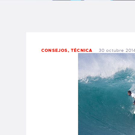
B
F
C
CONSEJOS
,
TÉCNICA
30 octubre 201
T
S
W
P