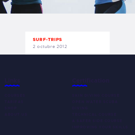
TIENDA FAMILY SURFERS
WEBCAM SALINAS
PEDIDOS
SURF-TRIPS
2 octubre 2012
Links
Certification
COURSES
SKIN DIVING COURSE
TARIFAS
OPEN WATER SCUBA
SHOP
DIVING
ABOUT US
TECHNICAL COURSE
A SAFER SIDE COURSE
IMPROVING YOUR SKILLS