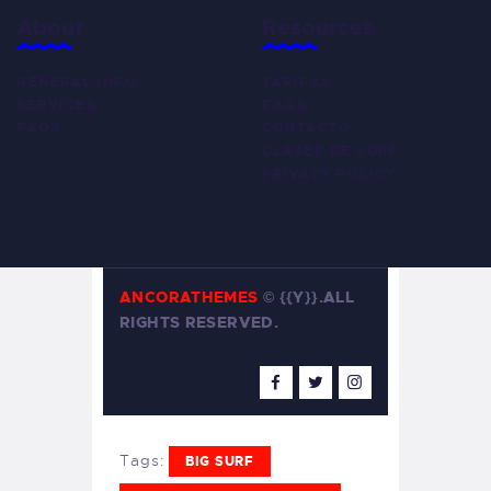
About
Resources
GENERAL INFO
TARIFAS
SERVICES
FAQS
FAQS
CONTACTO
CLASES DE SURF
PRIVACY POLICY
ANCORATHEMES
©
{{Y}}.ALL
RIGHTS RESERVED.
Tags:
BIG SURF