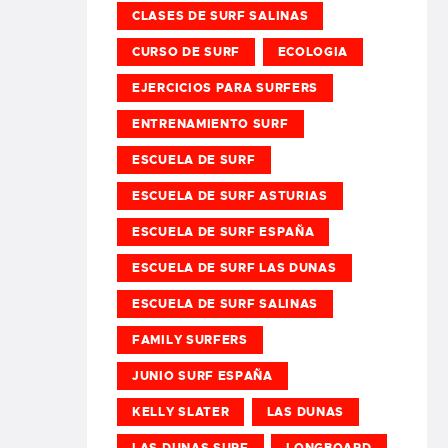
CLASES DE SURF SALINAS
CURSO DE SURF
ECOLOGIA
EJERCICIOS PARA SURFERS
ENTRENAMIENTO SURF
ESCUELA DE SURF
ESCUELA DE SURF ASTURIAS
ESCUELA DE SURF ESPAÑA
ESCUELA DE SURF LAS DUNAS
ESCUELA DE SURF SALINAS
FAMILY SURFERS
JUNIO SURF ESPAÑA
KELLY SLATER
LAS DUNAS
LAS DUNAS SURF
LONGBOARD