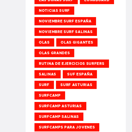
NOTICIAS SURF
NOVIEMBRE SURF ESPAÑA
NOVIEMBRE SURF SALINAS
OLAS
OLAS GIGANTES
OLAS GRANDES
RUTINA DE EJERCICIOS SURFERS
SALINAS
SUF ESPAÑA
SURF
SURF ASTURIAS
SURFCAMP
SURFCAMP ASTURIAS
SURFCAMP SALINAS
SURFCAMPS PARA JOVENES