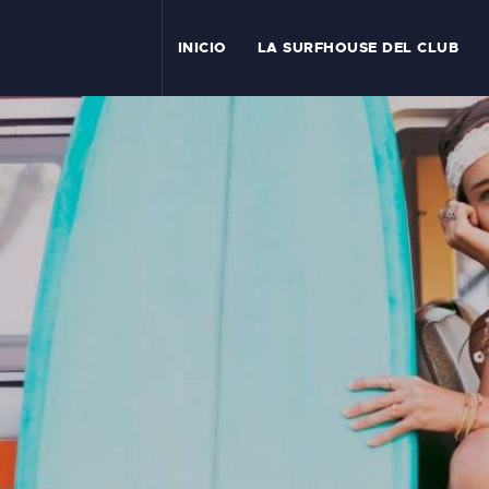
I
INICIO
LA SURFHOUSE DEL CLUB
T
L
C
S
C
E
A