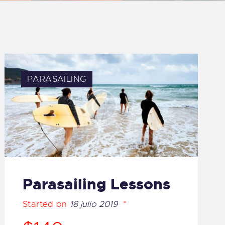
LOG
AQ
ONTACTO
PARASAILING
CARRITO
IENDA FAMILY
URFERS
Parasailing Lessons
EBCAM SALINAS
Started on
18 julio 2019
EDIDOS