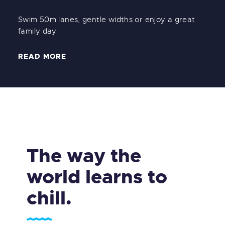
Swim 50m lanes, gentle widths or enjoy a great
family day
READ MORE
The way the
world learns to
chill.