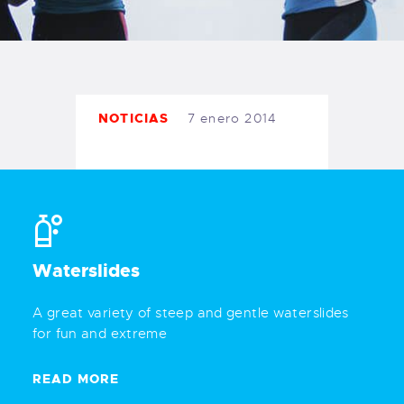
NOTICIAS
7 enero 2014
Waterslides
A great variety of steep and gentle waterslides
for fun and extreme
READ MORE