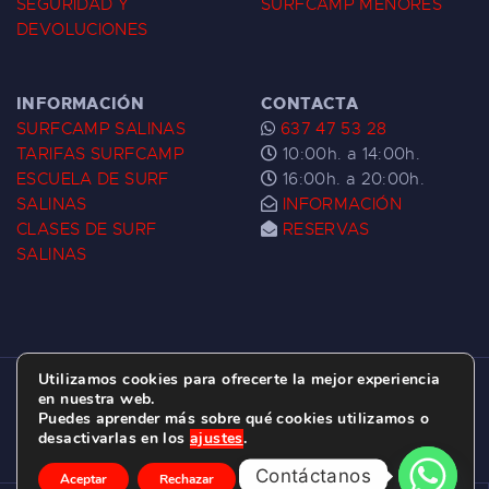
SEGURIDAD Y
SURFCAMP MENORES
DEVOLUCIONES
INFORMACIÓN
CONTACTA
SURFCAMP SALINAS
637 47 53 28
TARIFAS SURFCAMP
10:00h. a 14:00h.
ESCUELA DE SURF
16:00h. a 20:00h.
SALINAS
INFORMACIÓN
CLASES DE SURF
RESERVAS
SALINAS
Utilizamos cookies para ofrecerte la mejor experiencia
ESCUELA DE SURF LAS DUNAS ©
2026.
en nuestra web.
Puedes aprender más sobre qué cookies utilizamos o
C/ BERNARDO ÁLVAREZ GALAN 1, SALINAS
desactivarlas en los
ajustes
.
(ASTURIAS)
Contáctanos
Aceptar
Rechazar
Ajustes