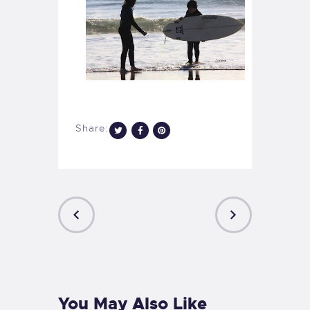
Share:
PREVIOUS
NEXT
POST
POST
You May Also Like