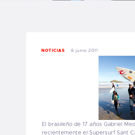
B
F
C
NOTICIAS
6 junio 2011
T
S
W
El brasileño de 17 años Gabriel Me
P
recientemente el Supersurf Sant Ca