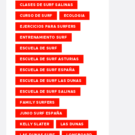
CLASES DE SURF SALINAS
CURSO DE SURF
ECOLOGIA
EJERCICIOS PARA SURFERS
ENTRENAMIENTO SURF
ESCUELA DE SURF
ESCUELA DE SURF ASTURIAS
ESCUELA DE SURF ESPAÑA
ESCUELA DE SURF LAS DUNAS
ESCUELA DE SURF SALINAS
FAMILY SURFERS
JUNIO SURF ESPAÑA
KELLY SLATER
LAS DUNAS
LAS DUNAS SURF
LONGBOARD