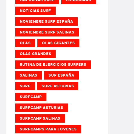
NOTICIAS SURF
NOVIEMBRE SURF ESPAÑA
NOVIEMBRE SURF SALINAS
OLAS
OLAS GIGANTES
OLAS GRANDES
RUTINA DE EJERCICIOS SURFERS
SALINAS
SUF ESPAÑA
SURF
SURF ASTURIAS
SURFCAMP
SURFCAMP ASTURIAS
SURFCAMP SALINAS
SURFCAMPS PARA JOVENES