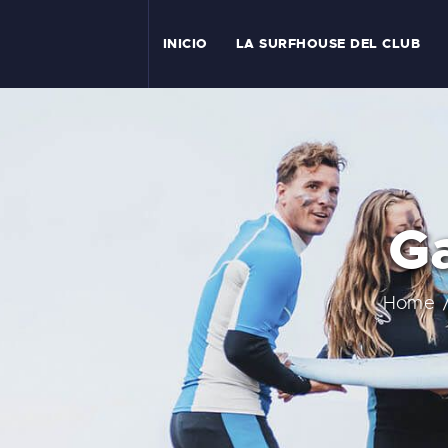
I
INICIO
LA SURFHOUSE DEL CLUB
T
L
C
G
S
C
Home
E
A