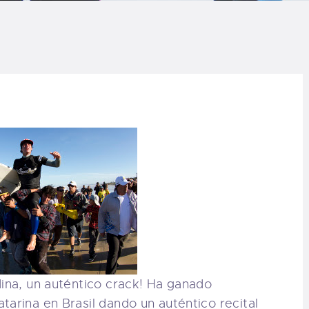
LOG
AQ
ONTACTO
CARRITO
IENDA FAMILY
URFERS
EBCAM SALINAS
dina, un auténtico crack! Ha ganado
EDIDOS
tarina en Brasil dando un auténtico recital