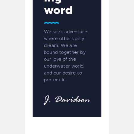
word
We seek adventure
where others only
dream. We are
bound together by
our love of the
underwater world
and our desire to
protect it.