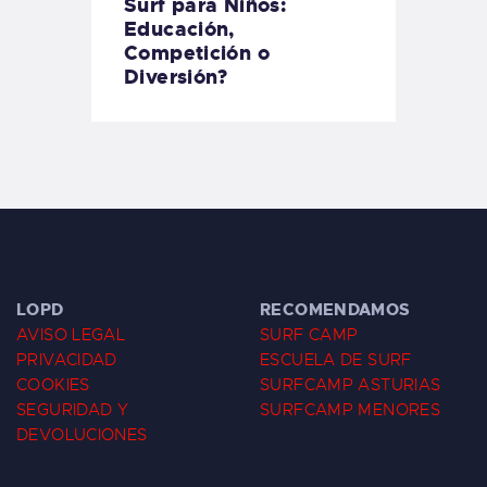
Surf para Niños:
Educación,
Competición o
Diversión?
LOPD
RECOMENDAMOS
AVISO LEGAL
SURF CAMP
PRIVACIDAD
ESCUELA DE SURF
COOKIES
SURFCAMP ASTURIAS
SEGURIDAD Y
SURFCAMP MENORES
DEVOLUCIONES