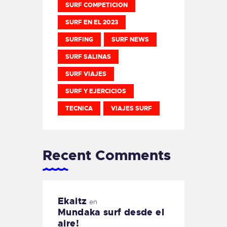
SURF COMPETICION
SURF EN EL 2023
SURFING
SURF NEWS
SURF SALINAS
SURF VIAJES
SURF Y EJERCICIOS
TECNICA
VIAJES SURF
Recent Comments
Ekaitz
en
Mundaka surf desde el
aire!