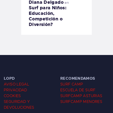
Diana Delgado
en
Surf para Niños:
Educación,
Competición o
Diversión?
LOPD
RECOMENDAMOS
AVISO LEGAL
SURF CAMP
PRIVACIDAD
ESCUELA DE SURF
COOKIES
SURFCAMP ASTURIAS
SEGURIDAD Y
SURFCAMP MENORES
DEVOLUCIONES