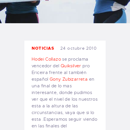
TIENDA FAMILY SURFERS
WEBCAM SALINAS
PEDIDOS
NOTICIAS
24 octubre 2010
Hodei Collazo
se proclama
vencedor del
Quiksilver
pro
Ericeira frente al también
español
Gony Zubizarreta
en
una final de lo mas
interesante, donde pudimos
ver que el nivel de los nuestros
esta a la altura de las
circunstancias, vaya que si lo
esta .Esperamos seguir viendo
en las finales del