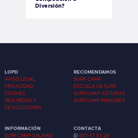
Diversión?
LOPD
RECOMENDAMOS
AVISO LEGAL
SURF CAMP
PRIVACIDAD
ESCUELA DE SURF
COOKIES
SURFCAMP ASTURIAS
SEGURIDAD Y
SURFCAMP MENORES
DEVOLUCIONES
INFORMACIÓN
CONTACTA
SURFCAMP SALINAS
637 47 53 28