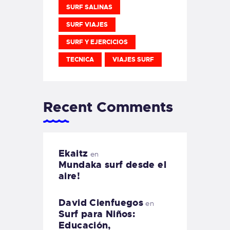
SURF SALINAS
SURF VIAJES
SURF Y EJERCICIOS
TECNICA
VIAJES SURF
Recent Comments
Ekaitz
en
Mundaka surf desde el
aire!
David Cienfuegos
en
Surf para Niños:
Educación,