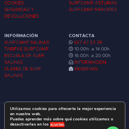
COOKIES
SURFCAMP ASTURIAS
SEGURIDAD Y
SURFCAMP MENORES
DEVOLUCIONES
INFORMACIÓN
CONTACTA
SURFCAMP SALINAS
637 47 53 28
TARIFAS SURFCAMP
10:00h. a 14:00h.
ESCUELA DE SURF
16:00h. a 20:00h.
SALINAS
INFORMACIÓN
CLASES DE SURF
RESERVAS
SALINAS
Utilizamos cookies para ofrecerte la mejor experiencia
ESCUELA DE SURF LAS DUNAS ©
2026.
en nuestra web.
Puedes aprender más sobre qué cookies utilizamos o
C/ BERNARDO ÁLVAREZ GALAN 1, SALINAS
desactivarlas en los
ajustes
.
(ASTURIAS)