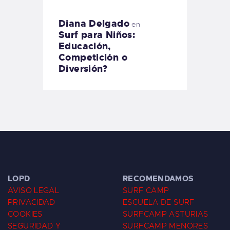
Diana Delgado
en
Surf para Niños:
Educación,
Competición o
Diversión?
LOPD
RECOMENDAMOS
AVISO LEGAL
SURF CAMP
PRIVACIDAD
ESCUELA DE SURF
COOKIES
SURFCAMP ASTURIAS
SEGURIDAD Y
SURFCAMP MENORES