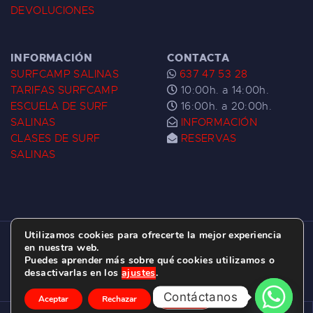
DEVOLUCIONES
INFORMACIÓN
CONTACTA
SURFCAMP SALINAS
637 47 53 28
TARIFAS SURFCAMP
10:00h. a 14:00h.
ESCUELA DE SURF
16:00h. a 20:00h.
SALINAS
INFORMACIÓN
CLASES DE SURF
RESERVAS
SALINAS
Utilizamos cookies para ofrecerte la mejor experiencia
ESCUELA DE SURF LAS DUNAS ©
2026.
en nuestra web.
Puedes aprender más sobre qué cookies utilizamos o
C/ BERNARDO ÁLVAREZ GALAN 1, SALINAS
desactivarlas en los
ajustes
.
(ASTURIAS)
Contáctanos
Aceptar
Rechazar
Ajustes