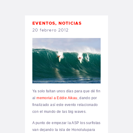
TIENDA FAMILY SURFERS
WEBCAM SALINAS
PEDIDOS
EVENTOS
,
NOTICIAS
20 febrero 2012
Ya solo faltan unos días para que dé fin
al
memorial a
Eddie Aikau
, dando por
finalizado así este evento relacionado
con el mundo de las big waves.
A punto de empezar la ASP los surfistas
van dejando la isla de
Honolulu
para