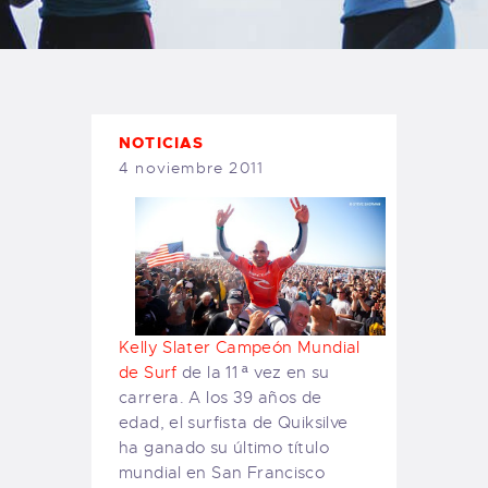
TIENDA FAMILY SURFERS
WEBCAM SALINAS
PEDIDOS
NOTICIAS
4 noviembre 2011
Kelly
Slater
Campeón
Mundial
de Surf
de la
11 ª vez
en su
carrera.
A los 39
años de
edad
, el
surfista
de Quiksilve
ha ganado
su último
título
mundial
en
San
Francisco