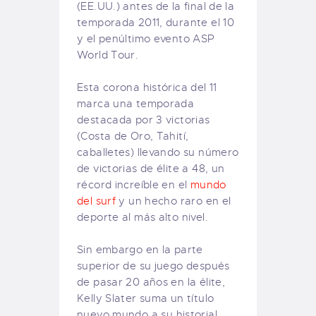
(
EE.UU.)
antes de la
final de la
temporada
2011,
durante
el 10
y el
penúltimo evento
ASP
World Tour.
Esta corona
histórica
del 11
marca una
temporada
destacada por
3 victorias
(Costa de Oro
, Tahití,
caballetes
)
llevando su
número
de victorias
de élite
a 48
,
un
récord increíble
en
el
mundo
del surf
y
un hecho raro
en el
deporte
al más alto nivel
.
Sin embargo
en la parte
superior
de su juego
después
de pasar
20 años en
la élite
,
Kelly Slater
suma
un título
nuevo mundo
a su
historial