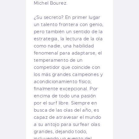
Michel
Bourez
.
¿Su secreto?
En primer lugar
un talento
frontera con
genio,
pero
también un
sentido de la
estrategia
, la lectura de
la ola
como nadie
,
una habilidad
fenomenal
para adaptarse,
el
temperamento de un
competidor
que coincide con
los más grandes campeones
y
acondicionamiento físico
,
finalmente
excepcional.
Por
encima de todo
una pasión
por el surf libre
.
Siempre
en
busca de
las olas
del año,
es
capaz de atravesar
el mundo
a su antojo
para
surfear olas
grandes
, dejando
todo,
incluyendo
un evento
del