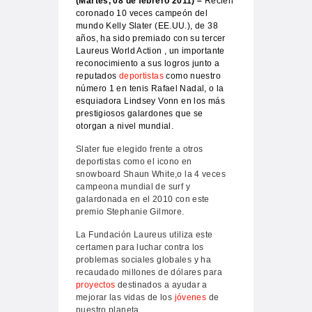
(Martes, 08 de febrero 2011) –
Recién
coronado 10 veces campeón del
mundo Kelly Slater (EE.UU.), de 38
años, ha sido premiado con su tercer
Laureus World Action , un importante
reconocimiento a sus logros junto a
reputados
deportistas
como nuestro
número 1 en tenis Rafael Nadal, o la
esquiadora Lindsey Vonn en los más
prestigiosos galardones que se
otorgan a nivel mundial.
Slater
fue elegido frente a otros
deportistas como el icono en
snowboard Shaun White,o la 4 veces
campeona mundial de surf y
galardonada en el 2010 con este
premio Stephanie Gilmore.
La Fundación Laureus utiliza este
certamen para luchar contra los
problemas sociales globales y ha
recaudado millones de dólares para
proyectos
destinados a ayudar a
mejorar las vidas de los
jóvenes
de
nuestro planeta.