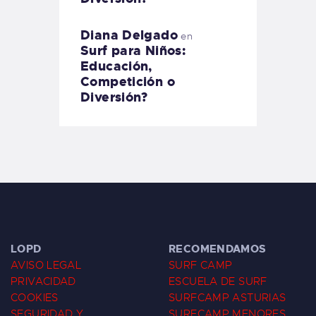
Diana Delgado
en
Surf para Niños:
Educación,
Competición o
Diversión?
LOPD
RECOMENDAMOS
AVISO LEGAL
SURF CAMP
PRIVACIDAD
ESCUELA DE SURF
COOKIES
SURFCAMP ASTURIAS
SEGURIDAD Y
SURFCAMP MENORES