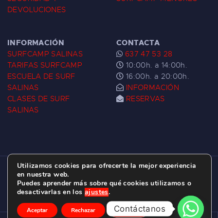
DEVOLUCIONES
INFORMACIÓN
CONTACTA
SURFCAMP SALINAS
637 47 53 28
TARIFAS SURFCAMP
10:00h. a 14:00h.
ESCUELA DE SURF
16:00h. a 20:00h.
SALINAS
INFORMACIÓN
CLASES DE SURF
RESERVAS
SALINAS
Utilizamos cookies para ofrecerte la mejor experiencia
ESCUELA DE SURF LAS DUNAS ©
2026.
en nuestra web.
Puedes aprender más sobre qué cookies utilizamos o
C/ BERNARDO ÁLVAREZ GALAN 1, SALINAS
desactivarlas en los
ajustes
.
(ASTURIAS)
Contáctanos
Aceptar
Rechazar
Ajustes