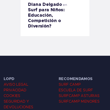
Diana Delgado
en
Surf para Niños:
Educación,
Competición o
Diversión?
LOPD
RECOMENDAMOS
AVISO LEGAL
SURF CAMP
PRIVACIDAD
ESCUELA DE SURF
COOKIES
SURFCAMP ASTURIAS
SEGURIDAD Y
SURFCAMP MENORES
DEVOLUCIONES