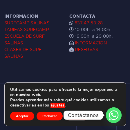
INFORMACIÓN
CONTACTA
SURFCAMP SALINAS
637 47 53 28
TARIFAS SURFCAMP
10:00h. a 14:00h.
ESCUELA DE SURF
16:00h. a 20:00h.
SALINAS
INFORMACIÓN
CLASES DE SURF
RESERVAS
SALINAS
Utilizamos cookies para ofrecerte la mejor experiencia
ESCUELA DE SURF LAS DUNAS ©
2026.
en nuestra web.
Puedes aprender más sobre qué cookies utilizamos o
C/ BERNARDO ÁLVAREZ GALAN 1, SALINAS
desactivarlas en los
ajustes
.
(ASTURIAS)
Contáctanos
Aceptar
Rechazar
Ajustes