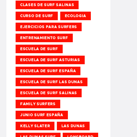
CLASES DE SURF SALINAS
CURSO DE SURF
ECOLOGIA
EJERCICIOS PARA SURFERS
ENTRENAMIENTO SURF
ESCUELA DE SURF
ESCUELA DE SURF ASTURIAS
ESCUELA DE SURF ESPAÑA
ESCUELA DE SURF LAS DUNAS
ESCUELA DE SURF SALINAS
FAMILY SURFERS
JUNIO SURF ESPAÑA
KELLY SLATER
LAS DUNAS
LAS DUNAS SURF
LONGBOARD