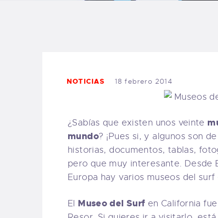
B
F
C
NOTICIAS
18 febrero 2014
mu
¿Sabías que existen unos veinte
T
mundo
? ¡Pues si, y algunos son d
historias, documentos, tablas, foto
S
pero que muy interesante. Desde E
Europa hay varios museos del surf 
W
Museo del Surf
El
en California fu
P
Resor. Si quieres ir a visitarlo, e