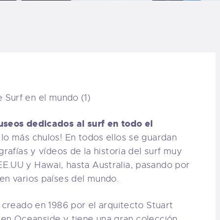
LOG
AQ
ONTACTO
CARRITO
seos dedicados al surf en todo el
IENDA FAMILY
e lo más chulos! En todos ellos se guardan
grafías y vídeos de la historia del surf muy
URFERS
E.UU y Hawai, hasta Australia, pasando por
en varios países del mundo.
EBCAM SALINAS
e creado en 1986 por el arquitecto Stuart
EDIDOS
stá en Oceanside y tiene una gran colección