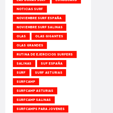
NOTICIAS SURF
NOVIEMBRE SURF ESPAÑA
NOVIEMBRE SURF SALINAS
OLAS
OLAS GIGANTES
OLAS GRANDES
RUTINA DE EJERCICIOS SURFERS
SALINAS
SUF ESPAÑA
SURF
SURF ASTURIAS
SURFCAMP
SURFCAMP ASTURIAS
SURFCAMP SALINAS
SURFCAMPS PARA JOVENES