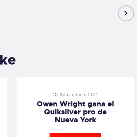
NEXT
POST
ike
10 Septiembre 2011
Owen Wright gana el
Quiksilver pro de
Nueva York