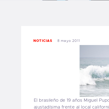
B
F
C
NOTICIAS
8 mayo 2011
T
S
W
El brasileño de 19 años Miguel Pup
P
ajustadísima frente al local calif