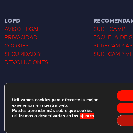
LOPD
RECOMENDA
AVISO LEGAL
SURF CAMP
PRIVACIDAD
ESCUELA DE 
COOKIES
SURFCAMP AS
SEGURIDAD Y
SURFCAMP M
DEVOLUCIONES
Utilizamos cookies para ofrecerte la mejor
experiencia en nuestra web.
Puedes aprender más sobre qué cookies
CLUB DE SURF LAS DUNAS ©
2026.
utilizamos o desactivarlas en los
ajustes
.
C/ BERNARDO ÁLVAREZ GALAN 1, SALINAS (ASTURIAS)