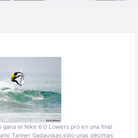
LOG
AQ
ONTACTO
CARRITO
IENDA FAMILY
URFERS
EBCAM SALINAS
o gana el Nike 6.0 Lowers pro en una final
EDIDOS
orniano Tanner Gadauskas,sólo unas décimas