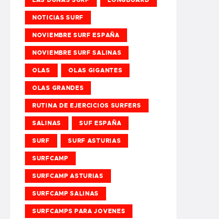
NOTICIAS SURF
NOVIEMBRE SURF ESPAÑA
NOVIEMBRE SURF SALINAS
OLAS
OLAS GIGANTES
OLAS GRANDES
RUTINA DE EJERCICIOS SURFERS
SALINAS
SUF ESPAÑA
SURF
SURF ASTURIAS
SURFCAMP
SURFCAMP ASTURIAS
SURFCAMP SALINAS
SURFCAMPS PARA JOVENES