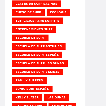
CLASES DE SURF SALINAS
CURSO DE SURF
ECOLOGIA
EJERCICIOS PARA SURFERS
ENTRENAMIENTO SURF
ESCUELA DE SURF
ESCUELA DE SURF ASTURIAS
ESCUELA DE SURF ESPAÑA
ESCUELA DE SURF LAS DUNAS
ESCUELA DE SURF SALINAS
FAMILY SURFERS
JUNIO SURF ESPAÑA
KELLY SLATER
LAS DUNAS
LAS DUNAS SURF
LONGBOARD