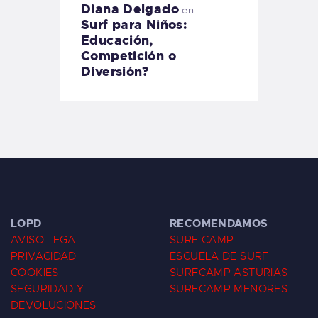
Diana Delgado
en
Surf para Niños:
Educación,
Competición o
Diversión?
LOPD
RECOMENDAMOS
AVISO LEGAL
SURF CAMP
PRIVACIDAD
ESCUELA DE SURF
COOKIES
SURFCAMP ASTURIAS
SEGURIDAD Y
SURFCAMP MENORES
DEVOLUCIONES