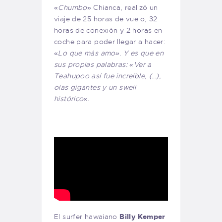
«
Chumbo
» Chianca, realizó un
viaje de 25 horas de vuelo, 32
horas de conexión y 2 horas en
coche para poder llegar a hacer:
«
Lo que más amo». Y es que en
sus propias palabras: «Ver a
Teahupoo así fue increíble, (…),
olas gigantes y un swell
histórico
«.
El surfer hawaiano
Billy Kemper