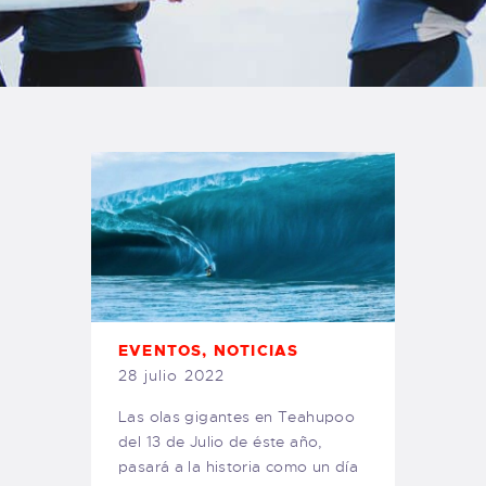
TIENDA FAMILY SURFERS
WEBCAM SALINAS
PEDIDOS
EVENTOS
,
NOTICIAS
28 julio 2022
Las olas gigantes en Teahupoo
del 13 de Julio de éste año,
pasará a la historia como un día