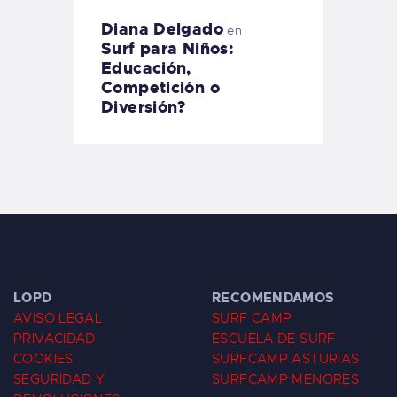
Diana Delgado
en
Surf para Niños:
Educación,
Competición o
Diversión?
LOPD
RECOMENDAMOS
AVISO LEGAL
SURF CAMP
PRIVACIDAD
ESCUELA DE SURF
COOKIES
SURFCAMP ASTURIAS
SEGURIDAD Y
SURFCAMP MENORES