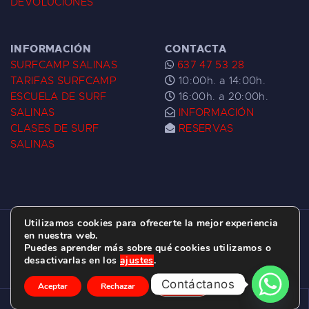
DEVOLUCIONES
INFORMACIÓN
CONTACTA
SURFCAMP SALINAS
637 47 53 28
TARIFAS SURFCAMP
10:00h. a 14:00h.
ESCUELA DE SURF
16:00h. a 20:00h.
SALINAS
INFORMACIÓN
CLASES DE SURF
RESERVAS
SALINAS
Utilizamos cookies para ofrecerte la mejor experiencia
ESCUELA DE SURF LAS DUNAS ©
2026.
en nuestra web.
Puedes aprender más sobre qué cookies utilizamos o
C/ BERNARDO ÁLVAREZ GALAN 1, SALINAS
desactivarlas en los
ajustes
.
(ASTURIAS)
Contáctanos
Aceptar
Rechazar
Ajustes