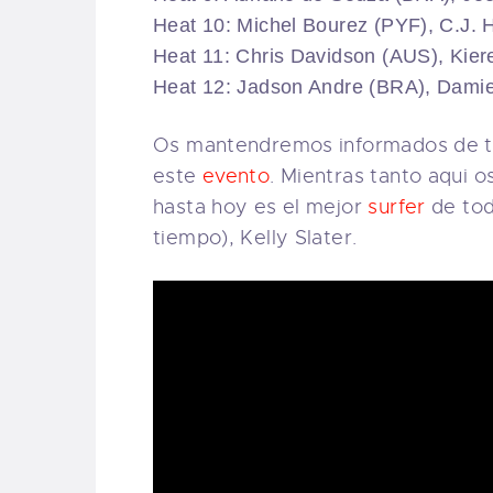
Heat 10: Michel Bourez (PYF), C.J.
Heat 11: Chris Davidson (AUS), Kie
Heat 12: Jadson Andre (BRA), Dami
Os mantendremos informados de to
este
evento
. Mientras tanto aqui 
hasta hoy es el mejor
surfer
de to
tiempo), Kelly Slater.