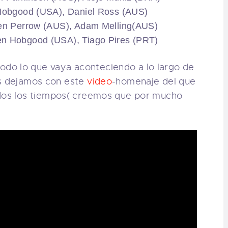
 Hobgood (USA), Daniel Ross (AUS)
ren Perrow (AUS), Adam Melling(AUS)
en Hobgood (USA), Tiago Pires (PRT)
do lo que vaya aconteciendo a lo largo de
os dejamos con este
video
-homenaje del que
dos los tiempos( creemos que por mucho