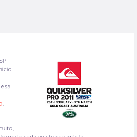
LOG
AQ
ONTACTO
CARRITO
ASP
nicio
IENDA FAMILY
 esa
URFERS
a
.
EBCAM SALINAS
r
cuito,
EDIDOS