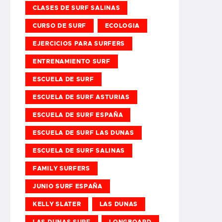
CLASES DE SURF SALINAS
CURSO DE SURF
ECOLOGIA
EJERCICIOS PARA SURFERS
ENTRENAMIENTO SURF
ESCUELA DE SURF
ESCUELA DE SURF ASTURIAS
ESCUELA DE SURF ESPAÑA
ESCUELA DE SURF LAS DUNAS
ESCUELA DE SURF SALINAS
FAMILY SURFERS
JUNIO SURF ESPAÑA
KELLY SLATER
LAS DUNAS
LAS DUNAS SURF
LONGBOARD