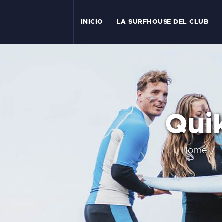
I
INICIO
LA SURFHOUSE DEL CLUB
T
L
C
Quik
S
C
Home
E
A