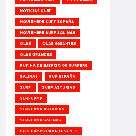
NOTICIAS SURF
NOVIEMBRE SURF ESPAÑA
NOVIEMBRE SURF SALINAS
OLAS
OLAS GIGANTES
OLAS GRANDES
RUTINA DE EJERCICIOS SURFERS
SALINAS
SUF ESPAÑA
SURF
SURF ASTURIAS
SURFCAMP
SURFCAMP ASTURIAS
SURFCAMP SALINAS
SURFCAMPS PARA JOVENES