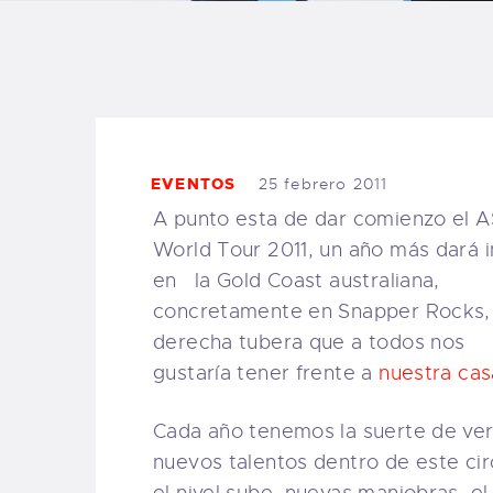
B
F
C
EVENTOS
25 febrero 2011
A punto esta de dar comienzo el 
World Tour 2011, un año más dará i
T
en la Gold Coast australiana,
concretamente en Snapper Rocks,
S
derecha tubera que a todos nos
gustaría tener frente a
nuestra cas
W
Cada año tenemos la suerte de ve
nuevos talentos dentro de este cir
P