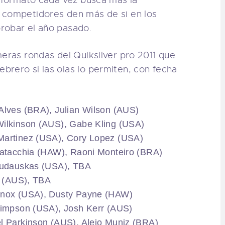
l formato cada vez busca más la
 competidores den más de si en los
robar el año pasado.
meras rondas del Quiksilver pro 2011 que
rero si las olas lo permiten, con fecha
Alves (BRA), Julian Wilson (AUS)
Wilkinson (AUS), Gabe Kling (USA)
Martinez (USA), Cory Lopez (USA)
Patacchia (HAW), Raoni Monteiro (BRA)
 Gudauskas (USA), TBA
n (AUS), TBA
 Knox (USA), Dusty Payne (HAW)
Simpson (USA), Josh Kerr (AUS)
l Parkinson (AUS), Alejo Muniz (BRA)