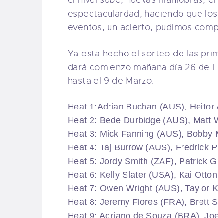
el nivel sube, nuevas maniobras, e
espectaculardad, haciendo que los
eventos, un acierto, pudimos comp
Ya esta hecho el sorteo de las pri
dará comienzo mañana día 26 de Feb
hasta el 9 de Marzo:
Heat 1:Adrian Buchan (AUS), Heitor 
Heat 2: Bede Durbidge (AUS), Matt 
Heat 3: Mick Fanning (AUS), Bobby 
Heat 4: Taj Burrow (AUS), Fredrick 
Heat 5: Jordy Smith (ZAF), Patrick
Heat 6: Kelly Slater (USA), Kai Otto
Heat 7: Owen Wright (AUS), Taylor
Heat 8: Jeremy Flores (FRA), Brett 
Heat 9: Adriano de Souza (BRA), Joe